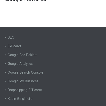
SEO
E-Ticaret
Google Ads Reklam
Google Analytics
Google Search Console
Google My Business
Dropshipping E-Ticaret
Kadın Girişimciler